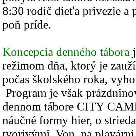
8:30 rodič dieťa privezie a
poň príde.
Koncepcia denného tábora
j
režimom dňa, ktorý je zauž
počas školského roka, vyho
Program je však prázdninov
dennom tábore CITY CAMP 
náučné formy hier, o stried
tvorivými. Von, na plavárni,